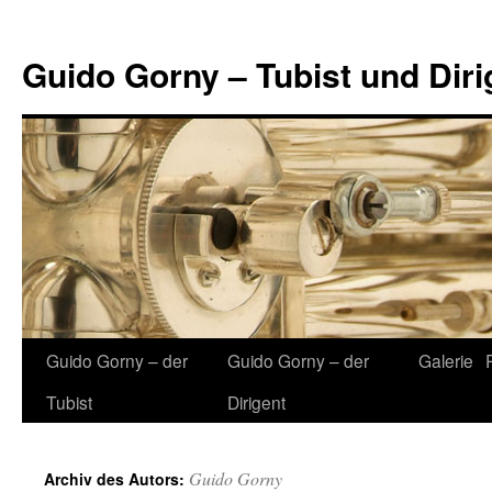
Guido Gorny – Tubist und Diri
Zum
Guido Gorny – der
Guido Gorny – der
Galerie
Inhalt
Tubist
Dirigent
springen
Guido Gorny
Archiv des Autors: