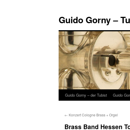
Guido Gorny – Tu
Guido Gorny – der Tubist
Guido Gor
Zum
Inhalt
←
Konzert Cologne Brass + Orgel
springen
Brass Band Hessen To