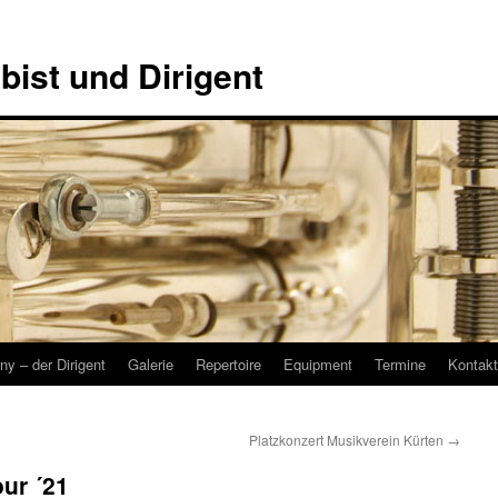
bist und Dirigent
ny – der Dirigent
Galerie
Repertoire
Equipment
Termine
Kontakt
Platzkonzert Musikverein Kürten
→
ur ´21