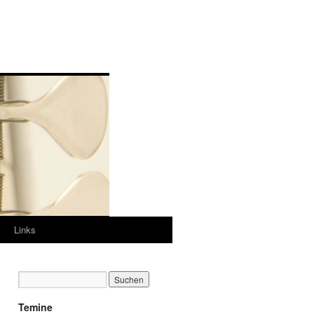
Links
Temine